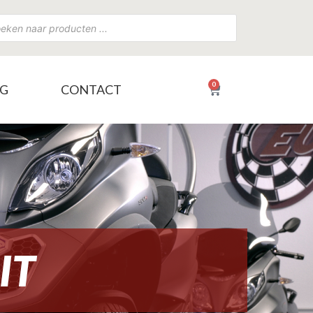
0
NG
CONTACT
€
0,00
IT