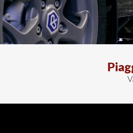
Piag
V