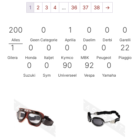
1
2
3
4
…
36
37
38
→
200
0
1
0
0
0
Alles
Geen Categorie
Aprilia
Daelim
Derbi
Garelli
1
0
0
0
0
0
22
Gilera
Honda
Italjet
Kymco
MBK
Peugeot
Piaggio
0
0
90
92
0
Suzuki
Sym
Universeel
Vespa
Yamaha