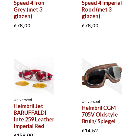
Speed 4 Iron
Speed 4 Imperial
Grey (met 3
Rood (met 3
glazen)
glazen)
78,00
78,00
€
€
Universeel
Universeel
Helmbril Jet
Helmbril CGM
BARUFFALDI
705V Oldstyle
Inte 259 Leather
Bruin/ Spiegel
Imperial Red
14,52
€
159,00
€