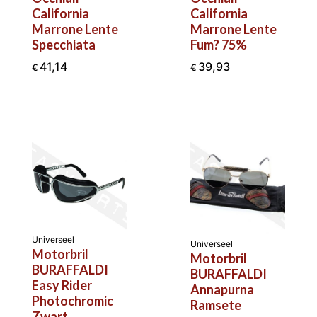
California
California
Marrone Lente
Marrone Lente
Specchiata
Fum? 75%
41,14
39,93
€
€
Universeel
Universeel
Motorbril
Motorbril
BURAFFALDI
BURAFFALDI
Easy Rider
Annapurna
Photochromic
Ramsete
Zwart