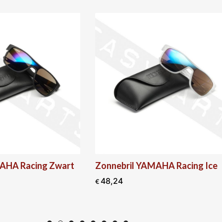
t
Zonnebril YAMAHA Racing Ice
Zonnebri
HyperNake
48,24
€
49,44
€