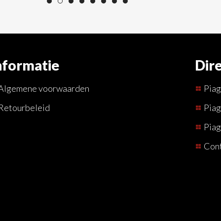
nformatie
Dire
Algemene voorwaarden
Pia
Retourbeleid
Piag
Piag
Con