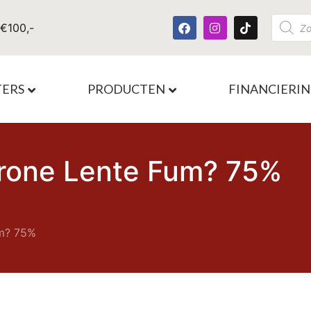
 €100,-
TERS
PRODUCTEN
FINANCIERI
arrone Lente Fum? 75%
um? 75%