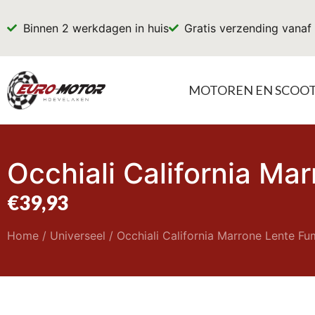
Binnen 2 werkdagen in huis
Gratis verzending vanaf
MOTOREN EN SCOO
Occhiali California M
€
39,93
Home
/
Universeel
/ Occhiali California Marrone Lente F