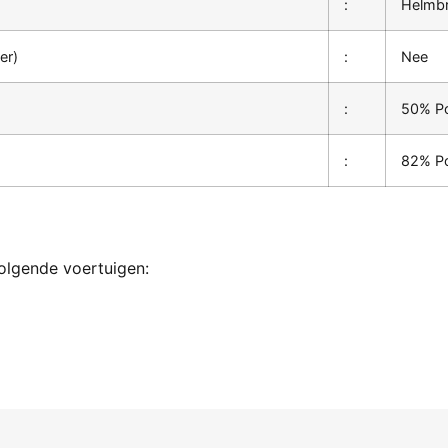
:
Helmbr
er)
:
Nee
:
50% Po
:
82% Po
olgende voertuigen: