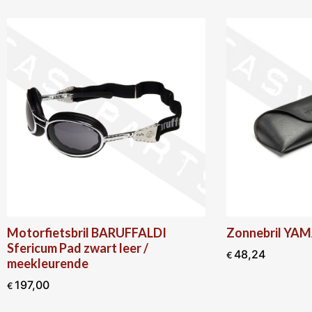
BARUFFALDI
Zonnebril YAMAHA Racing Zwar
rt leer /
48,24
€