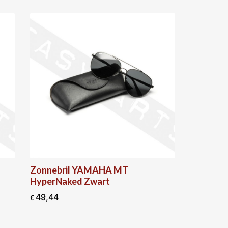
l YAMAHA MT
Zonnebril BARUFFALDI Wi
d Zwart
Grijs/ Zwart
34,00
€