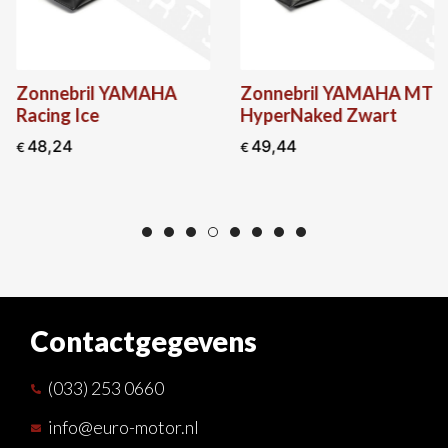
Zonnebril YAMAHA
Zonnebril YAMAHA MT
Racing Ice
HyperNaked Zwart
48,24
49,44
€
€
Contactgegevens
(033) 253 0660
info@euro-motor.nl