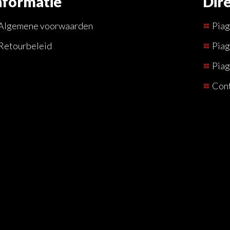
nformatie
Dire
Algemene voorwaarden
Pia
Retourbeleid
Piag
Piag
Con