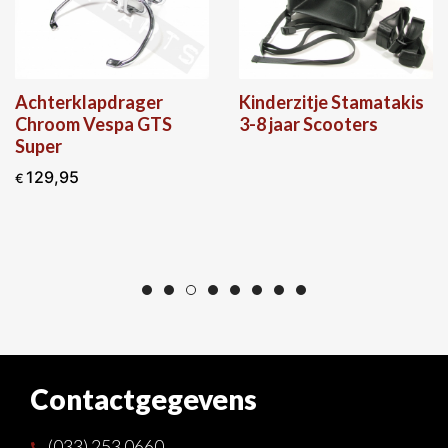
Achterklapdrager
Kinderzitje Stamatakis
Chroom Vespa GTS
3-8 jaar Scooters
Super
129,95
€
Contactgegevens
(033) 253 0660