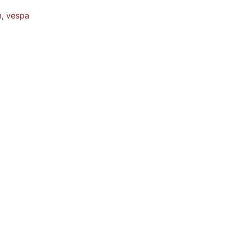
n
,
vespa