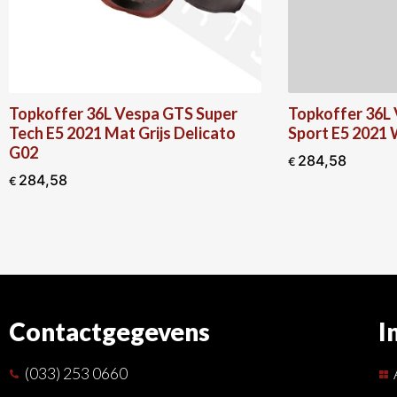
per
Topkoffer 36L Vespa GTS Super
Topkof
ato
Sport E5 2021 Wit Monte 544
Sport 
707/C
284,58
€
284,
€
Contactgegevens
I
(033) 253 0660