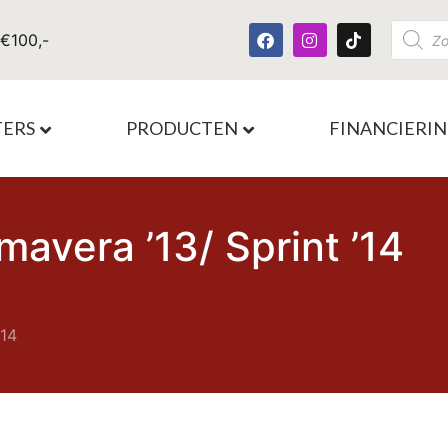
 €100,-
TERS
PRODUCTEN
FINANCIERI
avera ’13/ Sprint ’14
’14