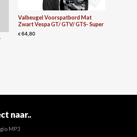
rd Mat
 GTS- Super
Stickerset Topkoffer Racing
Sixties Vespa GTS Super 2020
Rood
20,98
€
ct naar..
ggio MP3