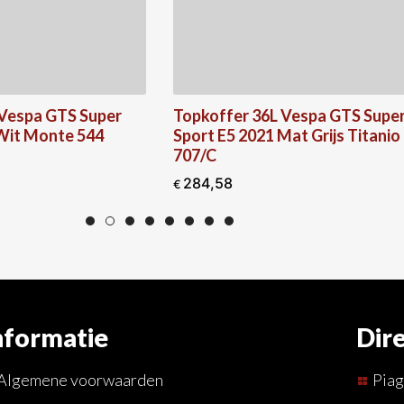
Valbeugel Voorspatbo
Zwart Vespa GT/ GTV/
64,80
€
fer 36L Vespa GTS Super
E5 2021 Mat Grijs Titanio
58
nformatie
Dire
Algemene voorwaarden
Pia