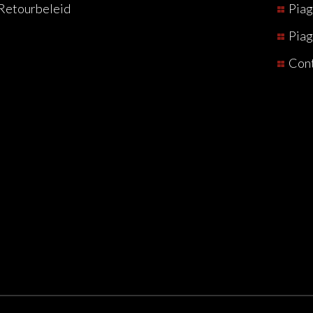
Retourbeleid
Piag
Piag
Con