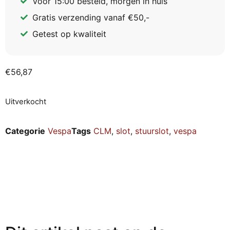
Vóór 15:00 besteld, morgen in huis
Gratis verzending vanaf €50,-
Getest op kwaliteit
€
56,87
Uitverkocht
Categorie
Vespa
Tags
CLM
,
slot
,
stuurslot
,
vespa