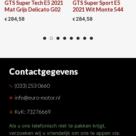
GTS Super Tech E5 2021
GTS Super Sport E5
Mat Grijs Delicato G02
2021 Wit Monte 544
284,58
284,58
€
€
Contactgegevens
(033) 253 0660
info@euro-motor.nl
KvK: 73276669
Als u ons telefonisch niet te pakken krijgt,
verzoeken wij u vriendelijk om ons te appen via: