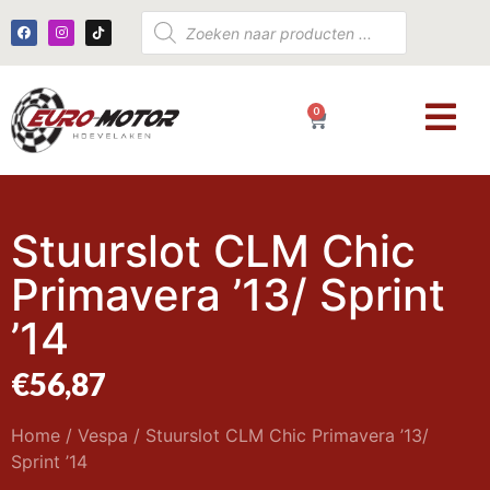
0
€
0,00
Stuurslot CLM Chic
Primavera ’13/ Sprint
’14
€
56,87
Home
/
Vespa
/ Stuurslot CLM Chic Primavera ’13/
Sprint ’14