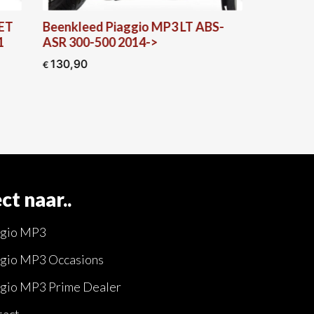
ET
Beenkleed Piaggio MP3 LT ABS-
Beenkl
1
ASR 300-500 2014->
EVO Zwar
130,90
110,21
€
€
ct naar..
ggio MP3
gio MP3 Occasions
gio MP3 Prime Dealer
tact