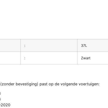
:
37L
:
Zwart
(zonder bevestiging) past op de volgende voertuigen:
8
8
8-2020