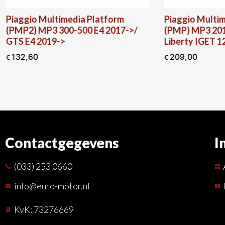
Piaggio Multimedia Platform
Piaggio Multim
(PMP2) MP3 300-500 E4 2017->/
(PMP) MP3 201
GTS E4 2019->
Liberty IGET 1
132,60
209,00
€
€
Contactgegevens
I
(033) 253 0660
info@euro-motor.nl
KvK: 73276669