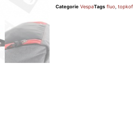
Categorie
Vespa
Tags
fluo
,
topkof