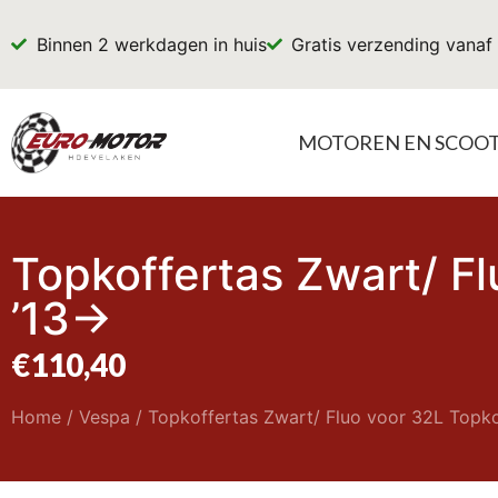
Binnen 2 werkdagen in huis
Gratis verzending vanaf
MOTOREN EN SCOO
Topkoffertas Zwart/ F
’13->
€
110,40
Home
/
Vespa
/ Topkoffertas Zwart/ Fluo voor 32L Topko