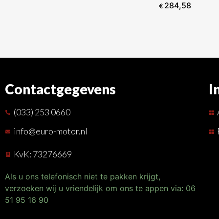
284,58
€
Contactgegevens
I
(033) 253 0660
info@euro-motor.nl
KvK: 73276669
Als u ons telefonisch niet te pakken krijgt,
verzoeken wij u vriendelijk om ons te appen via: 06
51 95 16 90