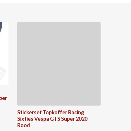
per
Stickerset Topkoffer Racing
Stickers
Sixties Vespa GTS Super 2020
Sixties 
Rood
20,98
€