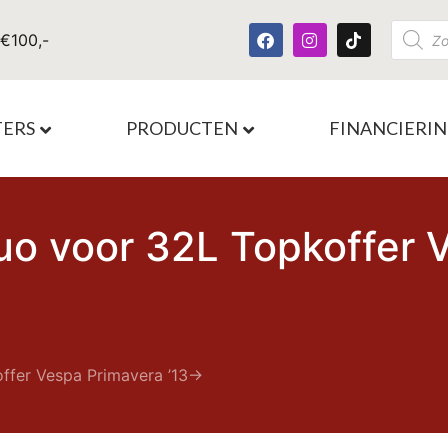
 €100,-
TERS
PRODUCTEN
FINANCIERI
luo voor 32L Topkoffer 
ffer Vespa Primavera ’13->