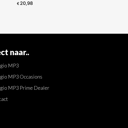
20,98
€
ct naar..
ggio MP3
gio MP3 Occasions
gio MP3 Prime Dealer
tact