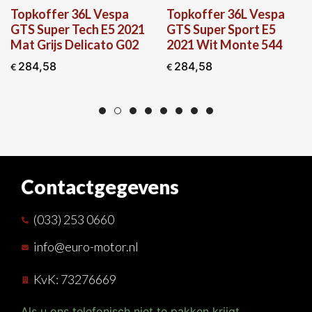
Topkoffer 36L Vespa
Topkoffer 36L Vespa
GTS Super Tech E5 2021
GTS Super Sport E5
Mat Grijs Delicato G02
2021 Wit Monte 544
284,58
284,58
€
€
Contactgegevens
(033) 253 0660
info@euro-motor.nl
KvK: 73276669
Als u ons telefonisch niet te pakken krijgt,