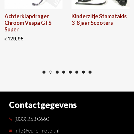
Achterklapdrager
Kinderzitje Stamatakis
Chroom Vespa GTS
3-8 jaar Scooters
Super
129,95
€
Contactgegevens
(033) 253 0660
info@euro-motor.nl