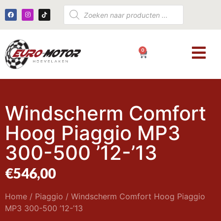
0
€
0,00
Windscherm Comfort
Hoog Piaggio MP3
300-500 ’12-’13
€
546,00
Home
/
Piaggio
/ Windscherm Comfort Hoog Piaggio
MP3 300-500 ’12-’13